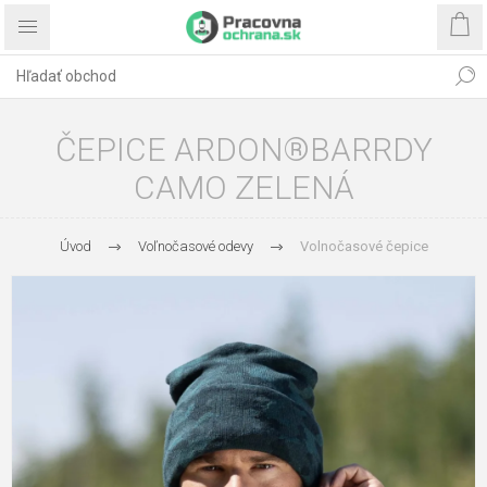
ČEPICE ARDON®BARRDY
CAMO ZELENÁ
Úvod
Voľnočasové odevy
Volnočasové čepice