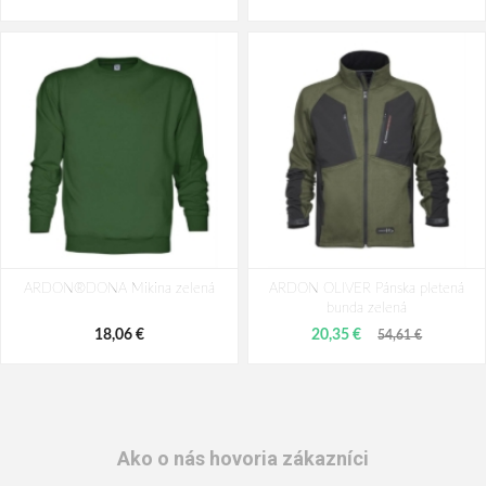
ARDON®DONA Mikina zelená
ARDON OLIVER Pánska pletená
bunda zelená
18,06 €
20,35 €
54,61 €
Ako o nás hovoria zákazníci