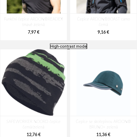
Funkční čepice ARDON®READEX
Čepice ARDON®BOAST camo
tmavě zelená
černá
7,97 €
9,16 €
High-contrast mode
Funkční čepice ARDON®READEX
Zimní čepice kšilt ARDON®LION
SAFEWORKER NOORD čepice
tmavě šedá
Čepice se skořepinou ARDON®
modrá
černá/zelená
BRUNO+ zelená
7,97 €
5,81 €
12,76 €
11,36 €