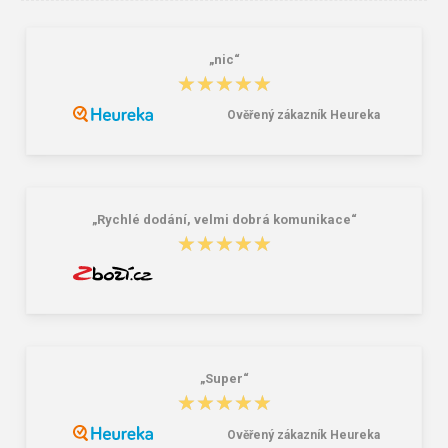
„nic“
★★★★★
★★★★★
Ověřený zákazník Heureka
Dětské tričko ARDON®TRENDY
ARDON®MARTIN Pracovná vesta
zelená
fleece zelená
6,66 €
22,22 €
„Rychlé dodání, velmi dobrá komunikace“
★★★★★
★★★★★
„Super“
★★★★★
★★★★★
Ověřený zákazník Heureka