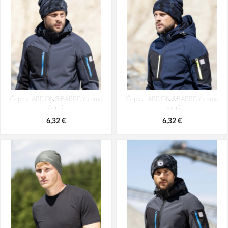
Čepice ARDON®BARRDY camo
Čepice ARDON®BARRDY camo
černá
modrá
6,32 €
6,32 €