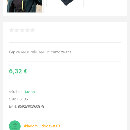
Čepice ARDON®BARRDY camo zelená
6,32 €
Výrobca:
Ardon
Sku:
H6185
EAN:
8592390360878
Skladom u dodávateľa