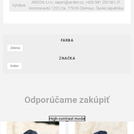
ARDON s.r.o.; report@ardon.cz, +420 581 250 061; tř.
Výrobce
Kosmonautů 1221/2a, 779 00 Olomouc, Česká republika
FARBA
Zelená
ZNAČKA
Ardon
Odporúčame zakúpiť
High-contrast mode