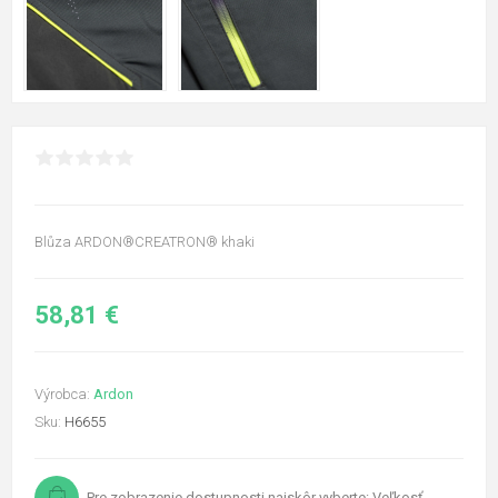
Blůza ARDON®CREATRON® khaki
58,81 €
Výrobca:
Ardon
Sku:
H6655
Pre zobrazenie dostupnosti najskôr vyberte: Veľkosť