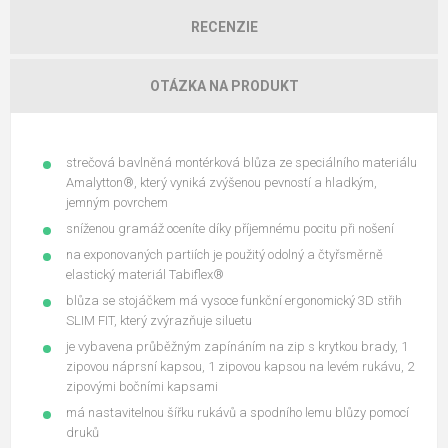
RECENZIE
OTÁZKA NA PRODUKT
strečová bavlněná montérková blůza ze speciálního materiálu
Amalytton®, který vyniká zvýšenou pevností a hladkým,
jemným povrchem
sníženou gramáž oceníte díky příjemnému pocitu při nošení
na exponovaných partiích je použitý odolný a čtyřsměrně
elastický materiál Tabiflex®
blůza se stojáčkem má vysoce funkční ergonomický 3D střih
SLIM FIT, který zvýrazňuje siluetu
je vybavena průběžným zapínáním na zip s krytkou brady, 1
zipovou náprsní kapsou, 1 zipovou kapsou na levém rukávu, 2
zipovými bočními kapsami
má nastavitelnou šířku rukávů a spodního lemu blůzy pomocí
druků