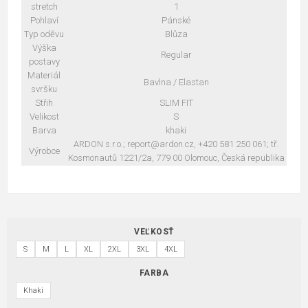
stretch
1
Pohlaví
Pánské
Typ oděvu
Blůza
Výška
Regular
postavy
Materiál
Bavlna / Elastan
svršku
Střih
SLIM FIT
Velikost
S
Barva
khaki
ARDON s.r.o.; report@ardon.cz, +420 581 250 061; tř.
Výrobce
Kosmonautů 1221/2a, 779 00 Olomouc, Česká republika
VEĽKOSŤ
S
M
L
XL
2XL
3XL
4XL
FARBA
Khaki