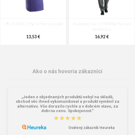
CXS KLASIK VENCA Pracovný plášť
Australian Line DESMAN Pracovná
kombinéza
13,53 €
16,92 €
Ako o nás hovoria zákazníci
„Jeden z objednaných produktů nebyl na skladě,
obchod věc ihned vykomunikoval a produkt vyměnil za
alternativu. Vše dorazilo rychle a v dobrém stavu, za
dobrou cenu. Spokojenost.“
★★★★★
★★★★★
Opasek ARDON®IRESIN khaki
Polokošile ARDON®ZIDYN khaki
11,36 €
12,55 €
Ověřený zákazník Heureka