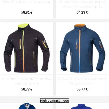
Blůza ARDON®CREATRON® khaki
CXS NAOS Montérková blúza khaki-
olivová, HV oranžové doplnky
58,81 €
54,23 €
ARDON®CREATRON® Montérková
ARDON®CREATRON® Montérková
blúza čierna neon
blúza modrá neon
58,77 €
58,77 €
High-contrast mode