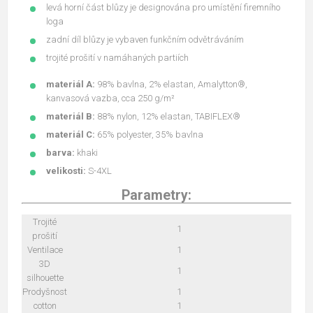
levá horní část blůzy je designována pro umístění firemního
loga
zadní díl blůzy je vybaven funkčním odvětráváním
trojité prošití v namáhaných partiích
materiál A:
98% bavlna, 2% elastan, Amalytton®,
kanvasová vazba, cca 250 g/m²
materiál B:
88% nylon, 12% elastan, TABIFLEX®
materiál C:
65% polyester, 35% bavlna
barva:
khaki
velikosti:
S-4XL
Parametry:
Trojité
1
prošití
Ventilace
1
3D
1
silhouette
Prodyšnost
1
cotton
1