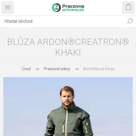
BLŮZA ARDON®CREATRON®
KHAKI
Úvod
Pracovné odevy
Montérkové blúzy