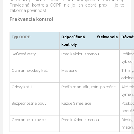
Pravidelná kontrola OOPP nie je len dobrá prax – je to
zákonná povinnosť.
Frekvencia kontrol
Typ OOPP
Odporúčaná frekvencia
Dôvod
kontroly
Reflexné vesty
Pred každou zmenou
Poško
vybledn
Ochranné odevy kat. II
Mesačne
Trhlin
odolnos
Odevy kat. III
Podľa manuálu, min. polročne
Akéko
výmen
Bezpečnostná obuv
Každé 3 mesiace
Poško
podráž
Ochranné rukavice
Pred každou zmenou
Dierky
materi