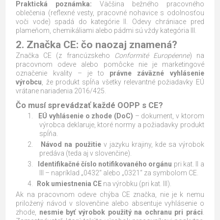
Praktická poznámka:
Väčšina bežného pracovného
oblečenia (reflexné vesty, pracovné nohavice s odolnosťou
voči vode) spadá do kategórie II. Odevy chrániace pred
plameňom, chemikáliami alebo pádmi sú vždy kategória III.
2. Značka CE: čo naozaj znamená?
Značka CE (z francúzskeho
Conformité Européenne
) na
pracovnom odeve alebo pomôcke nie je marketingové
označenie kvality – je to
právne záväzné vyhlásenie
výrobcu
, že produkt spĺňa všetky relevantné požiadavky EÚ
vrátane nariadenia 2016/425.
Čo musí sprevádzať každé OOPP s CE?
1.
EÚ vyhlásenie o zhode (DoC)
– dokument, v ktorom
výrobca deklaruje, ktoré normy a požiadavky produkt
spĺňa.
2.
Návod na použitie
v jazyku krajiny, kde sa výrobok
predáva (teda aj v slovenčine).
3.
Identifikačné číslo notifikovaného orgánu
pri kat. II a
III – napríklad „0432“ alebo „0321“ za symbolom CE.
4.
Rok umiestnenia CE
na výrobku (pri kat. III).
Ak na pracovnom odeve chýba CE značka, nie je k nemu
priložený návod v slovenčine alebo absentuje vyhlásenie o
zhode,
nesmie byť výrobok použitý na ochranu pri práci
.