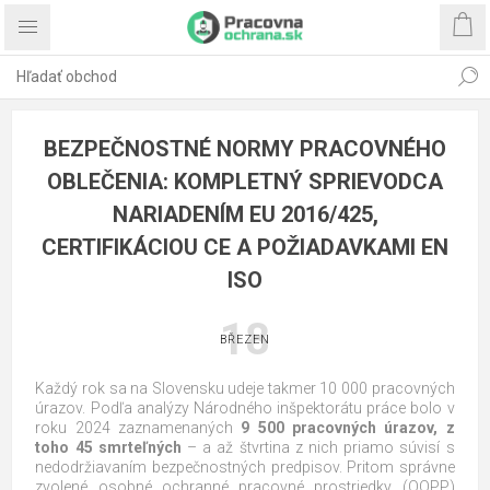
BEZPEČNOSTNÉ NORMY PRACOVNÉHO
OBLEČENIA: KOMPLETNÝ SPRIEVODCA
NARIADENÍM EU 2016/425,
CERTIFIKÁCIOU CE A POŽIADAVKAMI EN
ISO
18
BŘEZEN
Každý rok sa na Slovensku udeje takmer 10 000 pracovných
úrazov. Podľa analýzy Národného inšpektorátu práce bolo v
roku 2024 zaznamenaných
9 500 pracovných úrazov, z
toho 45 smrteľných
– a až štvrtina z nich priamo súvisí s
nedodržiavaním bezpečnostných predpisov. Pritom správne
zvolené osobné ochranné pracovné prostriedky (OOPP)