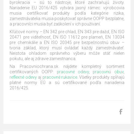
byrokracia – sú to nástroje, ktoré zachraňujú životy.
Nariadenie EU 2016/425 vytvára jasný rámec: výrobcovia
musia certifikovať produkty podľa kategórie rizika,
zamestnávatelia musia poskytovať správne OOPP bezplatne,
a pracovníci musia byť zaškolení v ich používaní.
Kľúčové normy – EN 342 pre chlad, EN 343 pre dažď, EN ISO
20471 pre viditeľnosť, EN ISO 11612 pre plameň, EN 13034
pre chemikálie a EN ISO 20345 pre bezpečnostnú obuv –
tvoria základ, ktorý musí ovládať každý zamestnávateľ.
Neistota ohľadom správneho výberu môže stáť nielen
pokutu, ale aj zdravie zamestnanca.
Na Pracovniochrana.sk nájdete kompletný sortiment
certifikovaných OOPP:
pracovné odevy
,
pracovnú obuv
,
reflexné odevy
aj
pracovné rukavice
. Všetky produkty spĺňajú
platné normy EÚ a sú certifikované podľa nariadenia
2016/425.