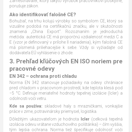
Zamestnávateľ, ktorý takýto výrobok pracovníkovi poskytne,
porušuje zákon.
Ako identifikovať falošné CE?
Bohužiaľ, na trhu kolujú výrobky so symbolom CE, ktorý sa
vizuálne podobá na certifikačnú značku, ale v skutočnosti
znamená „China Export“. Rozoznaním je jednoduchá
metóda: autentická CE má proporčnú vzdialenosť medzi C a
E (vzor je definovaný v prílohe II nariadenia), kým falošná CE
má písmená priliehacejšie k sebe. Vždy si vyžiadajte od
dodávateľa EÚ vyhlásenie o zhode.
3. Prehľad kľúčových EN ISO noriem pre
pracovné odevy
EN 342 – ochrana proti chladu
Norma EN 342 stanovuje požiadavky na odevy chrániace
pred chladom v pracovnom prostredí, kde teplota klesá pod
−5 °C. Definuje meriateľné hodnoty tepelnej izolácie (Icler) a
odolnosti voči vetru.
Kde sa používa:
skladové haly s mrazničkami, vonkajšie
práce v zime, potravinársky priemysel, logistika.
Dôležitým ukazovateľom je hodnota
Icler
(celková tepelná
izolácia odevu vrátane vzduchového polštárika) – čím vyššia,
tým lepšia ochrana. Norma tiež špecifikuje odolnosť voči