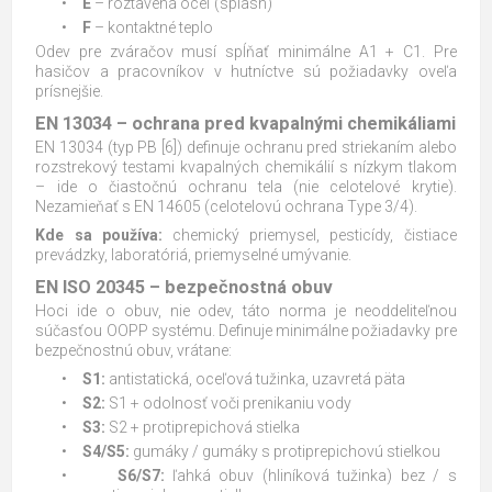
•
E
– roztavená oceľ (splash)
•
F
– kontaktné teplo
Odev pre zváračov musí spĺňať minimálne A1 + C1. Pre
hasičov a pracovníkov v hutníctve sú požiadavky oveľa
prísnejšie.
EN 13034 – ochrana pred kvapalnými chemikáliami
EN 13034 (typ PB [6]) definuje ochranu pred striekaním alebo
rozstrekový testami kvapalných chemikálií s nízkym tlakom
– ide o čiastočnú ochranu tela (nie celotelové krytie).
Nezamieňať s EN 14605 (celotelovú ochrana Type 3/4).
Kde sa používa:
chemický priemysel, pesticídy, čistiace
prevádzky, laboratóriá, priemyselné umývanie.
EN ISO 20345 – bezpečnostná obuv
Hoci ide o obuv, nie odev, táto norma je neoddeliteľnou
súčasťou OOPP systému. Definuje minimálne požiadavky pre
bezpečnostnú obuv, vrátane:
•
S1:
antistatická, oceľová tužinka, uzavretá päta
•
S2:
S1 + odolnosť voči prenikaniu vody
•
S3:
S2 + protiprepichová stielka
•
S4/S5:
gumáky / gumáky s protiprepichovú stielkou
•
S6/S7:
ľahká obuv (hliníková tužinka) bez / s