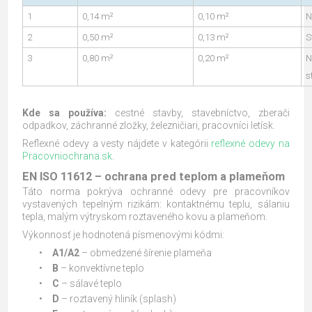
1
0,14 m²
0,10 m²
N
2
0,50 m²
0,13 m²
S
3
0,80 m²
0,20 m²
N
s
Kde sa používa:
cestné stavby, stavebníctvo, zberači
odpadkov, záchranné zložky, železničiari, pracovníci letísk.
Reflexné odevy a vesty nájdete v kategórii
reflexné odevy na
Pracovniochrana.sk
.
EN ISO 11612 – ochrana pred teplom a plameňom
Táto norma pokrýva ochranné odevy pre pracovníkov
vystavených tepelným rizikám: kontaktnému teplu, sálaniu
tepla, malým výtryskom roztaveného kovu a plameňom.
Výkonnosť je hodnotená písmenovými kódmi:
•
A1/A2
– obmedzené šírenie plameňa
•
B
– konvektívne teplo
•
C
– sálavé teplo
•
D
– roztavený hliník (splash)