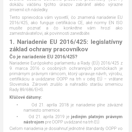
dokážu väčšinu týchto úrazov zabrániť alebo výrazne
zmiernil ich následky.
Tento sprievodca vám vysvetlí, čo znamená nariadenie EU
2016/425, ako funguje certifikácia CE, aké normy EN ISO
musíte poznať a čo konkrétne vám hrozí ako
zamestnávateľovi, ak povinnosti zanedbáte.
1. Nariadenie EU 2016/425: legislatívny
základ ochrany pracovníkov
Čo je nariadenie EU 2016/425?
Nariadenie Európskeho parlamentu a Rady (EÚ) 2016/425 z
9. marca 2016 o osobných ochranných pomôckach je
primárnym právnym rámcom, ktorý upravuje návrh, výrobu,
certifikáciu a uvádzanie OOPP na trh v celej EÚ – vrátane
Slovenska. Zároveň zrušilo a nahradilo staršiu smernicu
Rady 89/686/EHS.
Kľúčové dátumy:
•
Od 21. apríla 2018 je nariadenie plne záväzné
namiesto smernice.
•
Od 21. apríla 2019 je
jediným platným právnym
nástrojom
pre OOPP uvádzané na trh EÚ.
Cieľom nariadenia je dosiahnuť jednotné štandardy OOPP vo