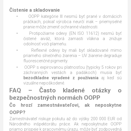
Čistenie a skladovanie
•
OOPP kategórie III nesmú byť prané v domácich
práčkach, pokiaľ výrobca neurčí inak – priemyselné
pranie môže zmeniť ochranné vlastnosti.
•
Protipožiarne odevy (EN ISO 11612) nesmú byť
čistené aiváž, ktorá zamasti vlákna a znižuje
odolnosť voči plameňu.
•
Reflexné odevy by mali byť skladované mimo
priameho slnečného žiarenia – UV žiarenie degraduje
fluorescenčné pigmenty.
•
OOPP s expirovanou platnosťou (typicky 5 rokov pri
záchranných vestách a padákoch) musia byť
bezodkladne vyradené z používania
aj keď sú
vizuálne nepoškodené.
FAQ – Často kladené otázky o
bezpečnostných normách OOPP
Čo hrozí zamestnávateľovi, ak neposkytne
OOPP?
Zamestnávateľ riskuje pokutu až do výšky 200 000 EUR od
Národného inšpektorátu práce. Ak neposkytnutie OOPP
priamo prispeje k pracovnému úrazu, môže byť zodpovedná