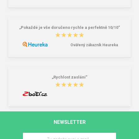
„Pokaždé je vše doručeno rychle a perfektně 10/10“
★★★★★
★★★★★
Ověřený zákazník Heureka
„Rychlost zaslání“
★★★★★
★★★★★
NEWSLETTER