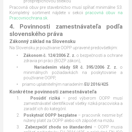
protiprepichovou stielkou
Pracovná obuv pre stavebníctvo musí spĺňať minimálne S3.
Kompletný sortiment nájdete v sekcii
pracovná obuv na
Pracovniochrana.sk
.
4. Povinnosti zamestnávateľa podľa
slovenského práva
Zákonný základ na Slovensku
Na Slovensku je používanie OOPP upravené predovšetkým:
•
Zákonom č. 124/2006 Z. z.
o bezpečnosti a ochrane
zdravia pri práci (BOZP zákon),
•
Nariadením vlády SR č. 395/2006 Z. z.
o
minimálnych požiadavkách na poskytovanie a
používanie OOPP,
•
priamo uplatniteľným nariadením
EU 2016/425
.
Konkrétne povinnosti zamestnávateľa
1.
Posúdiť riziká
– pred výberom OOPP musí
zamestnávateľ identifikovať všetky riziká pracoviska a
zaradiť ich do kategórií.
2.
Poskytnúť OOPP bezplatne
– pracovník nesmie byť
nútený platiť za OOPP alebo ich zápočet na mzdu.
3.
Zabezpečiť zhodu so štandardmi
– OOPP musia