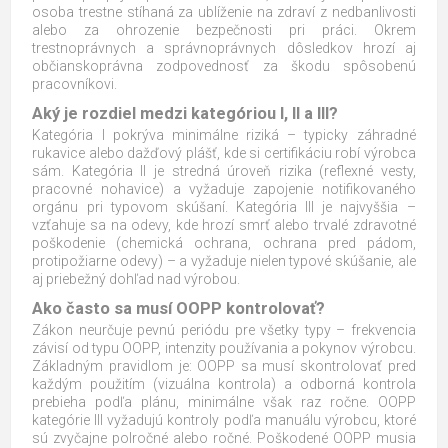
osoba trestne stíhaná za ublíženie na zdraví z nedbanlivosti
alebo za ohrozenie bezpečnosti pri práci. Okrem
trestnoprávnych a správnoprávnych dôsledkov hrozí aj
občianskoprávna zodpovednosť za škodu spôsobenú
pracovníkovi.
Aký je rozdiel medzi kategóriou I, II a III?
Kategória I pokrýva minimálne riziká – typicky záhradné
rukavice alebo dažďový plášť, kde si certifikáciu robí výrobca
sám. Kategória II je stredná úroveň rizika (reflexné vesty,
pracovné nohavice) a vyžaduje zapojenie notifikovaného
orgánu pri typovom skúšaní. Kategória III je najvyššia –
vzťahuje sa na odevy, kde hrozí smrť alebo trvalé zdravotné
poškodenie (chemická ochrana, ochrana pred pádom,
protipožiarne odevy) – a vyžaduje nielen typové skúšanie, ale
aj priebežný dohľad nad výrobou.
Ako často sa musí OOPP kontrolovať?
Zákon neurčuje pevnú periódu pre všetky typy – frekvencia
závisí od typu OOPP, intenzity používania a pokynov výrobcu.
Základným pravidlom je: OOPP sa musí skontrolovať pred
každým použitím (vizuálna kontrola) a odborná kontrola
prebieha podľa plánu, minimálne však raz ročne. OOPP
kategórie III vyžadujú kontroly podľa manuálu výrobcu, ktoré
sú zvyčajne polročné alebo ročné. Poškodené OOPP musia