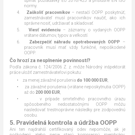
spĺňať požiadavky EU 2016/425 a príslušné EN ISO
normy.
4.
Zaškoliť pracovníkov
– nestačí OOPP poskytnúť;
zamestnávateľ musí pracovníkov naučiť, ako ich
správne nosiť, udržiavať a skladovať.
5.
Viesť evidenciu
– záznamy o vydaných OOPP
vrátane dátumov, typov a veľkostí.
6.
Zabezpečiť náhradu opotrebovaných OOPP
–
pracovník musí mať vždy funkčné, nepoškodené
OOPP.
Čo hrozí za nesplnenie povinností?
Podľa zákona č. 124/2006 Z. z. môže Národný inšpektorát
práce uložiť zamestnávateľovi pokutu:
•
za menej závažné porušenia
do 100 000 EUR
,
•
za závažné porušenia (vrátane neposkytnutia OOPP)
až do
200 000 EUR
,
•
v prípade smrteľného pracovného úrazu
spôsobeného nedostatočnými OOPP môžu
nasledovať trestnoprávne následky pre zodpovednú
osobu.
5. Pravidelná kontrola a údržba OOPP
Ani ten najdrahší certifikovaný odev nepomôže, ak je
poškodený alebo nesie starú kompresnú membrány.