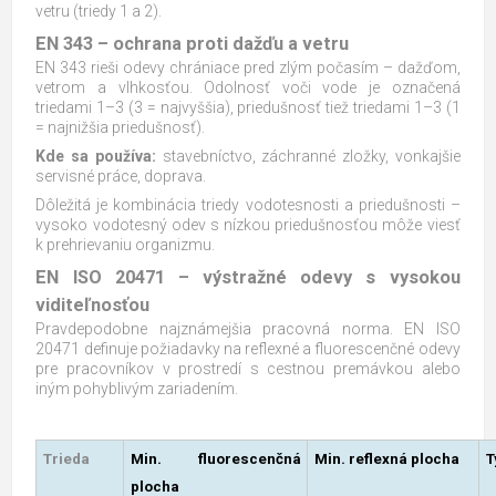
vetru (triedy 1 a 2).
EN 343 – ochrana proti dažďu a vetru
EN 343 rieši odevy chrániace pred zlým počasím – dažďom,
vetrom a vlhkosťou. Odolnosť voči vode je označená
triedami 1–3 (3 = najvyššia), priedušnosť tiež triedami 1–3 (1
= najnižšia priedušnosť).
Kde sa používa:
stavebníctvo, záchranné zložky, vonkajšie
servisné práce, doprava.
Dôležitá je kombinácia triedy vodotesnosti a priedušnosti –
vysoko vodotesný odev s nízkou priedušnosťou môže viesť
k prehrievaniu organizmu.
EN ISO 20471 – výstražné odevy s vysokou
viditeľnosťou
Pravdepodobne najznámejšia pracovná norma. EN ISO
20471 definuje požiadavky na reflexné a fluorescenčné odevy
pre pracovníkov v prostredí s cestnou premávkou alebo
iným pohyblivým zariadením.
Trieda
Min. fluorescenčná
Min. reflexná plocha
T
plocha