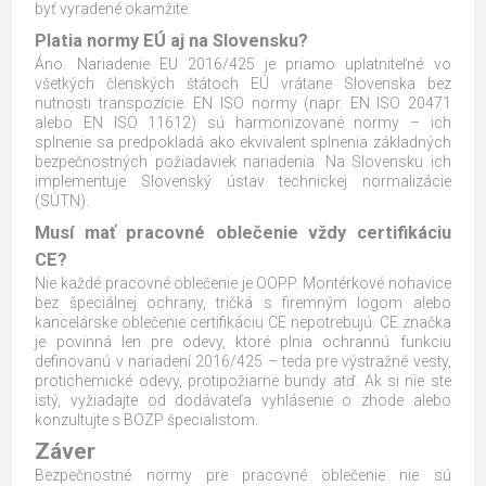
byť vyradené okamžite.
Platia normy EÚ aj na Slovensku?
Áno. Nariadenie EU 2016/425 je priamo uplatniteľné vo
všetkých členských štátoch EÚ vrátane Slovenska bez
nutnosti transpozície. EN ISO normy (napr. EN ISO 20471
alebo EN ISO 11612) sú harmonizované normy – ich
splnenie sa predpokladá ako ekvivalent splnenia základných
bezpečnostných požiadaviek nariadenia. Na Slovensku ich
implementuje Slovenský ústav technickej normalizácie
(SÚTN).
Musí mať pracovné oblečenie vždy certifikáciu
CE?
Nie každé pracovné oblečenie je OOPP. Montérkové nohavice
bez špeciálnej ochrany, tričká s firemným logom alebo
kancelárske oblečenie certifikáciu CE nepotrebujú. CE značka
je povinná len pre odevy, ktoré plnia ochrannú funkciu
definovanú v nariadení 2016/425 – teda pre výstražné vesty,
protichemické odevy, protipožiarne bundy atď. Ak si nie ste
istý, vyžiadajte od dodávateľa vyhlásenie o zhode alebo
konzultujte s BOZP špecialistom.
Záver
Bezpečnostné normy pre pracovné oblečenie nie sú