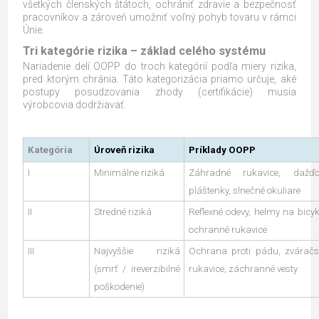
všetkých členských štátoch, ochrániť zdravie a bezpečnosť
pracovníkov a zároveň umožniť voľný pohyb tovaru v rámci
Únie.
Tri kategórie rizika – základ celého systému
Nariadenie delí OOPP do troch kategórií podľa miery rizika,
pred ktorým chránia. Táto kategorizácia priamo určuje, aké
postupy posudzovania zhody (certifikácie) musia
výrobcovia dodržiavať.
Kategória
Úroveň rizika
Príklady OOPP
I
Minimálne riziká
Záhradné rukavice, dažďo
pláštenky, slnečné okuliare
II
Stredné riziká
Reflexné odevy, helmy na bicyk
ochranné rukavice
III
Najvyššie riziká
Ochrana proti pádu, zváračs
(smrť / ireverzibilné
rukavice, záchranné vesty
poškodenie)