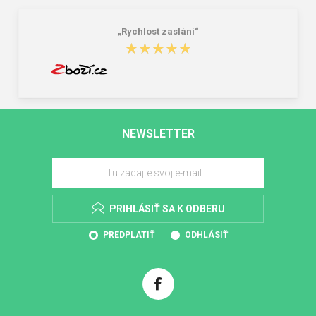
„Rychlost zaslání“
★★★★★
★★★★★
NEWSLETTER
PRIHLÁSIŤ SA K ODBERU
PREDPLATIŤ
ODHLÁSIŤ