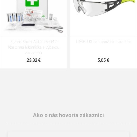
Signus Smart Aid 2 FS-042
LIMELUX ochranné okuliare číre
Nástenná lekárnička s výbavou
základnou
23,32 €
5,05 €
Ako o nás hovoria zákazníci