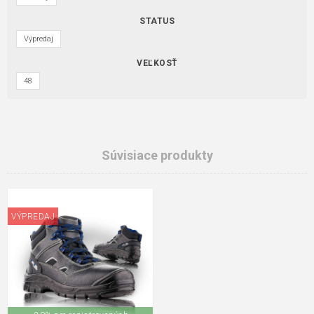
STATUS
Výpredaj
VEĽKOSŤ
48
Súvisiace produkty
VÝPREDAJ