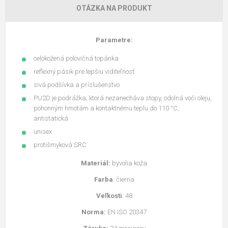
OTÁZKA NA PRODUKT
Parametre:
celokožená polovičná topánka
reflexný pásik pre lepšiu viditeľnosť
sivá podšívka a príslušenstvo
PU2D je podrážka, ktorá nezanecháva stopy, odolná voči oleju,
pohonným hmotám a kontaktnému teplu do 110 °C,
antistatická
unisex
protišmyková SRC
Materiál:
byvolia koža
Farba
: čierna
Veľkosti
: 48
Norma:
EN ISO 20347