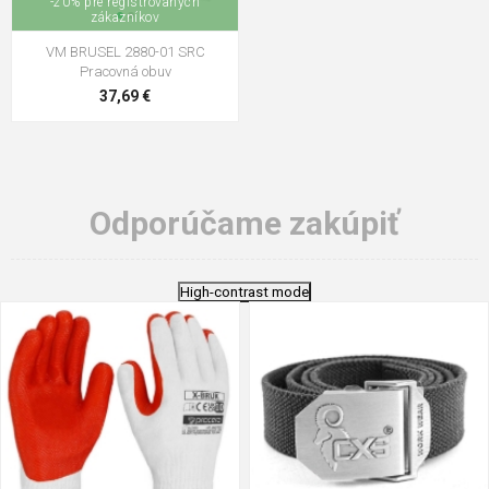
-20% pre registrovaných
zákazníkov
VM BRUSEL 2880-01 SRC
Pracovná obuv
37,69 €
Odporúčame zakúpiť
High-contrast mode