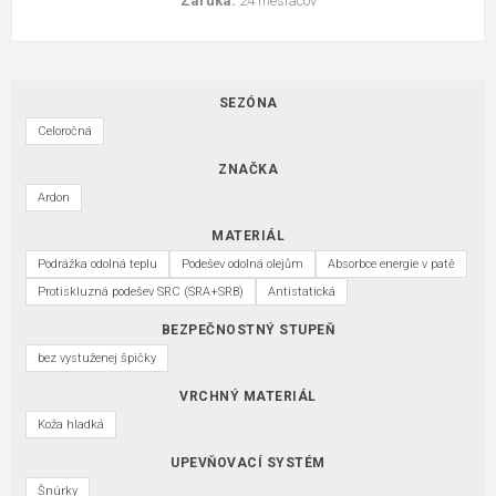
Záruka:
24 mesiacov
SEZÓNA
Celoročná
ZNAČKA
Ardon
MATERIÁL
Podrážka odolná teplu
Podešev odolná olejům
Absorbce energie v patě
Protiskluzná podešev SRC (SRA+SRB)
Antistatická
BEZPEČNOSTNÝ STUPEŇ
bez vystuženej špičky
VRCHNÝ MATERIÁL
Koža hladká
UPEVŇOVACÍ SYSTÉM
Šnúrky