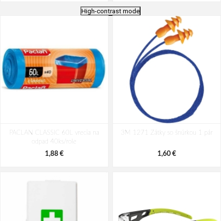
High-contrast mode
Cerva SCAUP/AL Tepluodolné
Respirátor ARDON®M002 FFP2
PACLAN CLASSIC 60L vrecia na
rukavice
3M 1271 Zátky so šnúrkou 1 pár
odpad 40ks/role
69,79 €
0,30 €
1,88 €
1,60 €