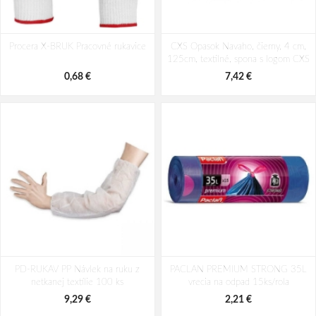
Procera X-BRUK Pracovné rukavice
CXS Opasok Navaho, čierny, 4 cm,
125cm, textilné, spona s logom CXS
0,68 €
7,42 €
PD-RUKAV PP Návlek na ruku z
PACLAN PREMIUM STRONG 35L
netkanej textílie 100 ks
vrecia na odpad 15ks/rola
9,29 €
2,21 €