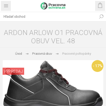
ARDON ARLOW O1 PRACOVNÁ
OBUV VEL. 48
Úvod
Pracovná obuv
Pracovné poltopánky
- 17%
VÝPREDAJ