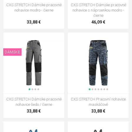
CXS STRETCH Dámske pracovné
CXS STRETCH Dámske pracovné
nohavice modro - čierne
nohavice s náprsenkou modro -
čierne
33,88 €
46,09 €
DÁMSKE
CXS STRETCH Dámske pracovné
CXS STRETCH Pracovní nohavice
nohavice šedo / čierne
maskáčové
33,88 €
33,88 €