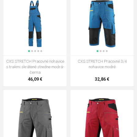
CXS STRETCH Pracovné nohavice
CXS STRETCH Pracovné 3/4
s trakmi skrátené stredne modrá-
nohavice modré
čierna
46,09 €
32,86 €