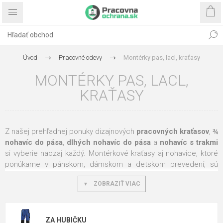
Úvod
Pracovné odevy
Montérky pas, lacl, kraťasy
MONTÉRKY PAS, LACL,
KRAŤASY
Z našej prehľadnej ponuky dizajnových
pracovných kraťasov
,
¾
nohavíc do pása
,
dlhých nohavíc do pása
a
nohavíc s trakmi
si vyberie naozaj každý. Montérkové kraťasy aj nohavice, ktoré
ponúkame v pánskom, dámskom a detskom prevedení, sú
základnými odevy každého pracovného oblečenia. Využijete je
ZOBRAZIŤ VIAC
v lete aj po celý rok vo všetkých pracovných prevádzkach.
Montérkové kraťasy
a
nohavice
majú prepracovaný strih,
vďaka ktorému vám skvele padnú. Iste oceníte aj vrstvené
vrecká na náradie,
reflexné prvky
a v prípade pracovných
ZA HUBIČKU