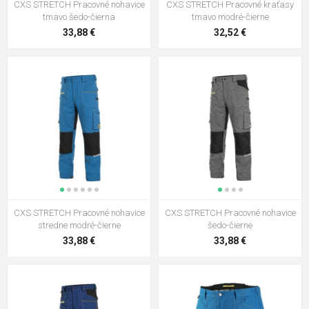
CXS STRETCH Pracovné nohavice
CXS STRETCH Pracovné kraťasy
CXS PHOENIX CRONOS Pracovné
tmavo šedo-čierna
tmavo modré-čierne
nohavice s trakmi šedo-modré
33,88 €
32,52 €
16,92 €
CXS PHOENIX CEFEUS Pracovné
nohavice šedo-modré
14,88 €
CXS STRETCH Pracovné kraťasy
stredne modré-čierne
32,52 €
CXS STRETCH Pracovné nohavice
CXS STRETCH Pracovné nohavice
stredne modré-čierne
šedo-čierne
33,88 €
33,88 €