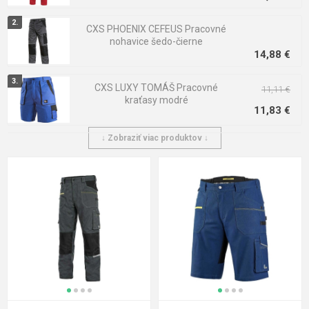
CXS PHOENIX CEFEUS Pracovné
nohavice šedo-čierne
14,88 €
CXS LUXY TOMÁŠ Pracovné
11,11 €
kraťasy modré
11,83 €
↓ Zobraziť viac produktov ↓
CXS LUXY JOSEF Pracovné
nohavice do pása modro / čierna
14,20 €
CXS STRETCH Pracovné nohavice
stredne modré-čierne
33,88 €
CXS PHOENIX MONETA Dámske
pracovné nohavice šedo / čierné
13,53 €