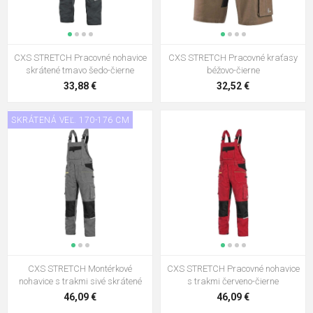
CXS STRETCH Pracovné nohavice
CXS STRETCH Pracovné kraťasy
skrátené tmavo šedo-čierne
béžovo-čierne
33,88 €
32,52 €
SKRÁTENÁ VEĽ. 170-176 CM
CXS STRETCH Montérkové
CXS STRETCH Pracovné nohavice
nohavice s trakmi sivé skrátené
s trakmi červeno-čierne
46,09 €
46,09 €