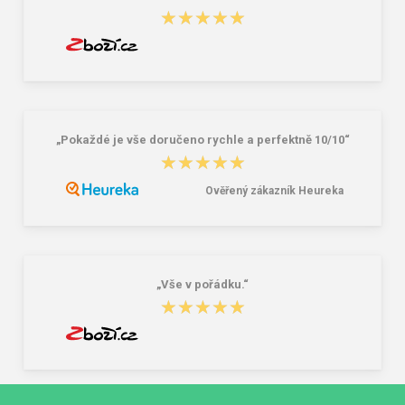
★★★★★
★★★★★
„Pokaždé je vše doručeno rychle a perfektně 10/10“
★★★★★
★★★★★
Ověřený zákazník Heureka
„Vše v pořádku.“
★★★★★
★★★★★