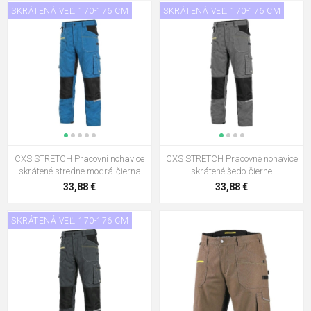
SKRÁTENÁ VEĽ. 170-176 CM
SKRÁTENÁ VEĽ. 170-176 CM
CXS STRETCH Pracovní nohavice
CXS STRETCH Pracovné nohavice
skrátené stredne modrá-čierna
skrátené šedo-čierne
33,88 €
33,88 €
SKRÁTENÁ VEĽ. 170-176 CM