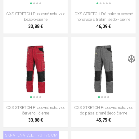
CXS STRETCH Pracovné nohavice
CXS STRETCH Dámske pracovné
béžovo-čierne
nohavice s trakmi šedo - čierne
33,88 €
46,09 €
❄️
CXS STRETCH Pracovné nohavice
CXS STRETCH Pracovné nohavice
červeno - čierne
do pása zimné šedo-čierne
33,88 €
45,75 €
SKRÁTENÁ VEĽ. 170-176 CM