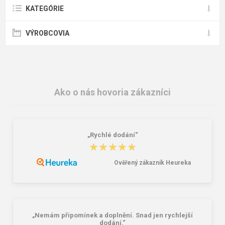
KATEGÓRIE
VÝROBCOVIA
Ako o nás hovoria zákazníci
„Rychlé dodání“
★★★★★
★★★★★
Ověřený zákazník Heureka
„Nemám připomínek a doplnění. Snad jen rychlejší
dodání.“