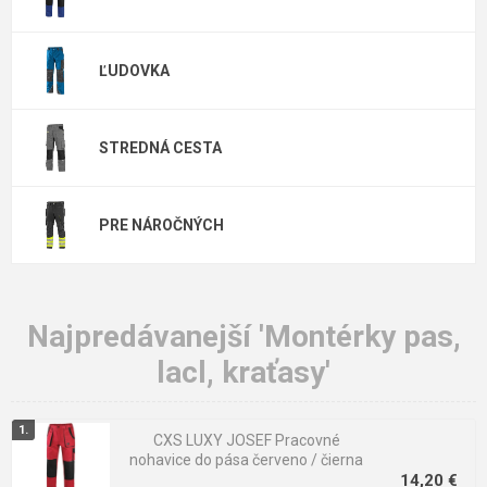
nohavíc aj zdvojené partie kolien s vreckom pre nákolenníky.
Máme pre vás v ponuke pracovnej kraťasy, ¾ nohavice do pásu,
ĽUDOVKA
dlhé nohavice do pása a nohavice s trakmi značiek Červa, CXS,
Ardon, Fridrich & Fridrich, CRV, OS, 2Strong, 4Tech, Australian
Line, R8ED+, Vision, Cool Trend, Assent, Knoxfield a ďalších.
STREDNÁ CESTA
PRE NÁROČNÝCH
Najpredávanejší 'Montérky pas,
lacl, kraťasy'
CXS LUXY JOSEF Pracovné
nohavice do pása červeno / čierna
14,20 €