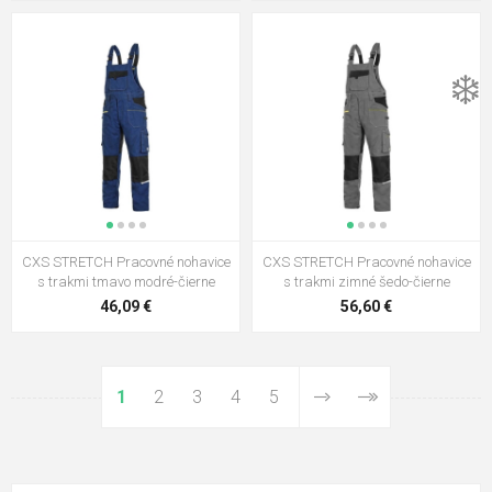
❄️
CXS STRETCH Pracovné nohavice
CXS STRETCH Pracovné nohavice
s trakmi tmavo modré-čierne
s trakmi zimné šedo-čierne
46,09 €
56,60 €
1
2
3
4
5