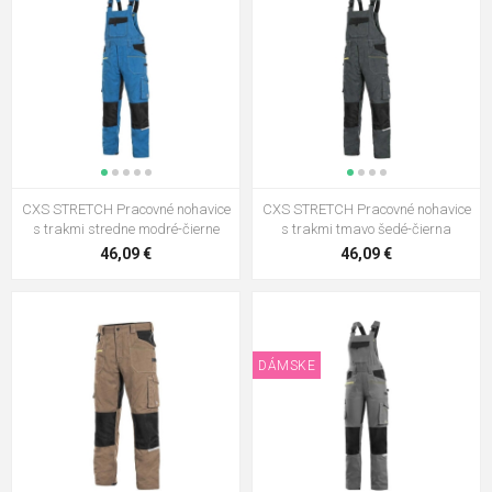
CXS STRETCH Pracovné nohavice
CXS STRETCH Pracovné nohavice
s trakmi stredne modré-čierne
s trakmi tmavo šedé-čierna
46,09 €
46,09 €
DÁMSKE